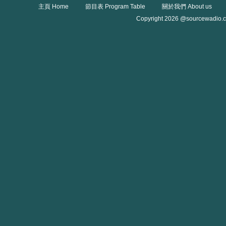
主頁 Home
節目表 Program Table
關於我們 About us
Copyright 2026 @sourcewadio.