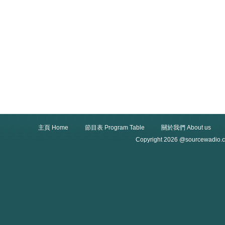
主頁 Home
節目表 Program Table
關於我們 About us
Copyright 2026 @sourcewadio.