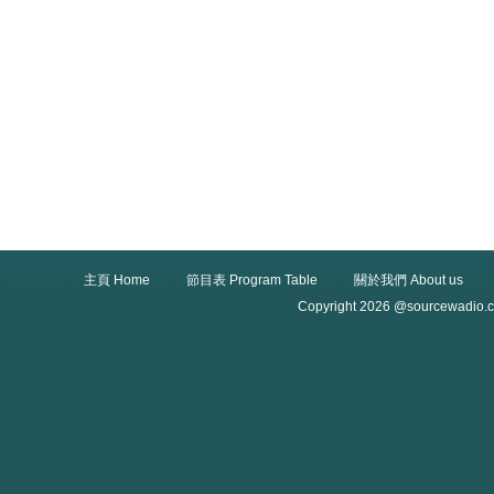
主頁 Home
節目表 Program Table
關於我們 About us
Copyright 2026 @sourcewadio.