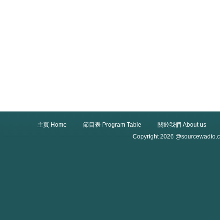
主頁 Home
節目表 Program Table
關於我們 About us
Copyright 2026 @sourcewadio.