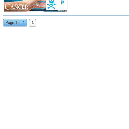
Page 1 of 1
1