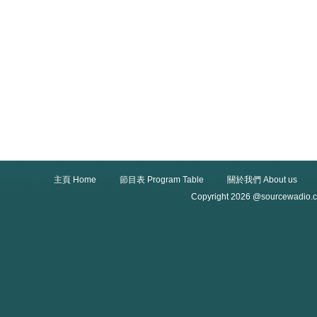
主頁 Home
節目表 Program Table
關於我們 About us
Copyright 2026 @sourcewadio.