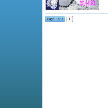
Page 1 of 1
1