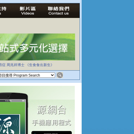
癌症
周兆祥博士
《生食食出新生》