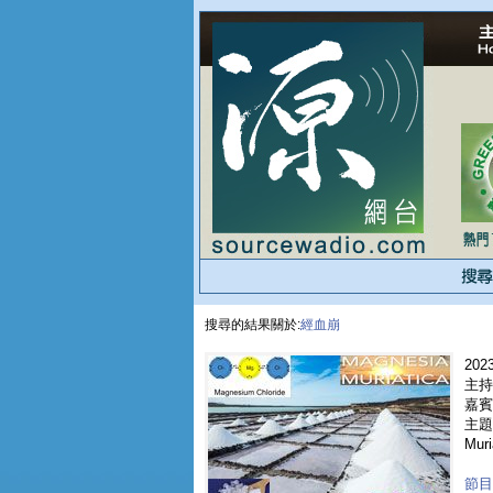
搜尋的結果關於:
經血崩
2023
主持
嘉賓 
主題 
Muri
節目重