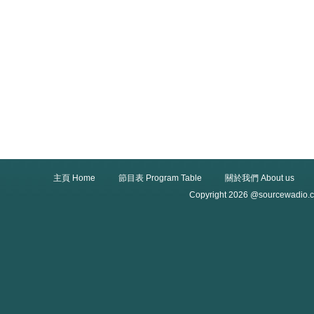
主頁 Home
節目表 Program Table
關於我們 About us
Copyright 2026 @sourcewadio.