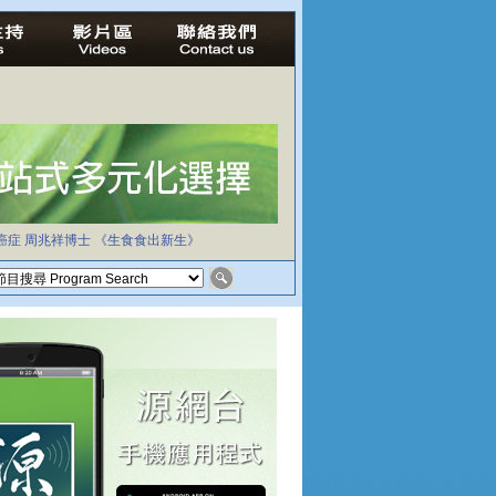
癌症
周兆祥博士
《生食食出新生》