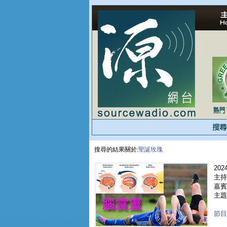
搜尋的結果關於:
聖誕玫瑰
2024
主持
嘉賓 
主題
節目重