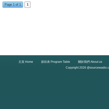
Page 1 of 1
1
主頁 Home
節目表 Program Table
關於我們 About us
Copyright 2026 @sourcewadio.