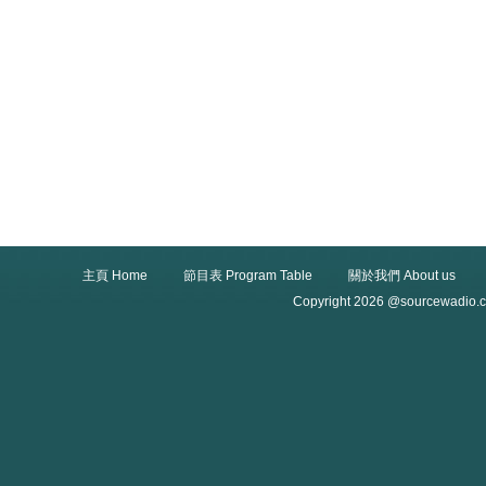
主頁 Home
節目表 Program Table
關於我們 About us
Copyright 2026 @sourcewadio.