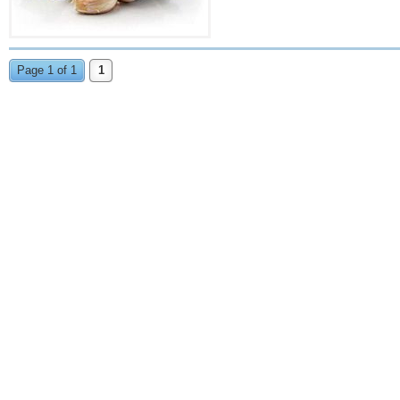
Page 1 of 1
1