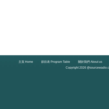
主頁 Home
節目表 Program Table
關於我們 About us
Copyright 2026 @sourcewadio.