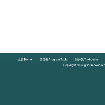
主頁 Home
節目表 Program Table
關於我們 About us
Copyright 2026 @sourcewadio.