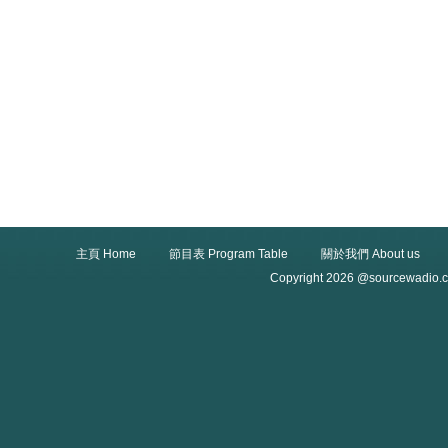
主頁 Home
節目表 Program Table
關於我們 About us
Copyright 2026 @sourcewadio.