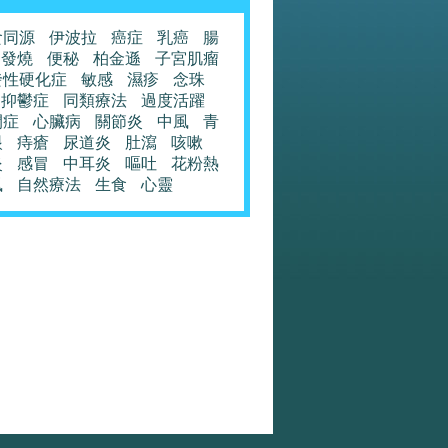
食同源
伊波拉
癌症
乳癌
腸
發燒
便秘
柏金遜
子宮肌瘤
發性硬化症
敏感
濕疹
念珠
抑鬱症
同類療法
過度活躍
閉症
心臟病
關節炎
中風
青
眼
痔瘡
尿道炎
肚瀉
咳嗽
炎
感冒
中耳炎
嘔吐
花粉熱
風
自然療法
生食
心靈