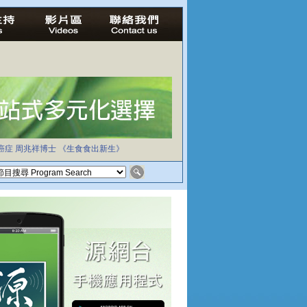
癌症
周兆祥博士
《生食食出新生》