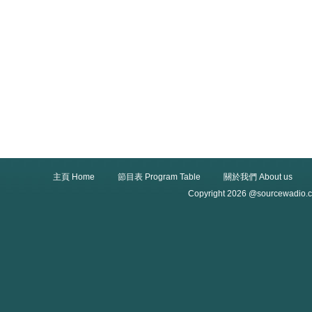
主頁 Home
節目表 Program Table
關於我們 About us
Copyright 2026 @sourcewadio.