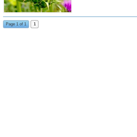
Page 1 of 1
1