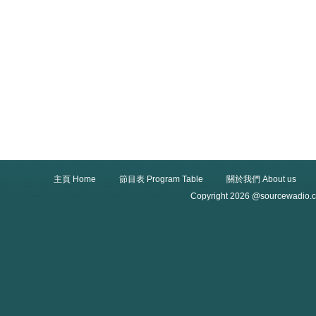
主頁 Home
節目表 Program Table
關於我們 About us
Copyright 2026 @sourcewadio.