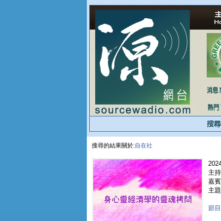
搜尋的結果關於:
自在社
2024
主持
嘉賓
主題
節目重