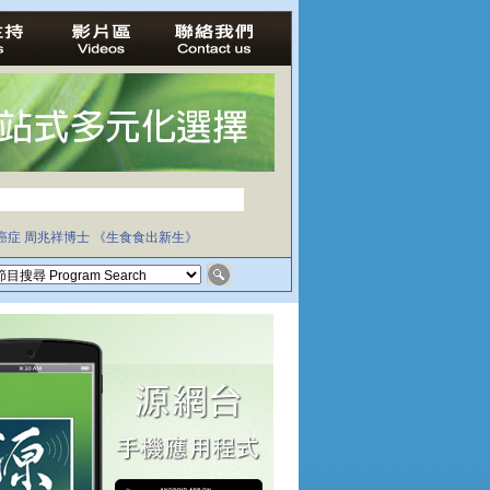
癌症
周兆祥博士
《生食食出新生》