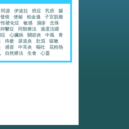
食同源
伊波拉
癌症
乳癌
腸
發燒
便秘
柏金遜
子宮肌瘤
發性硬化症
敏感
濕疹
念珠
抑鬱症
同類療法
過度活躍
閉症
心臟病
關節炎
中風
青
眼
痔瘡
尿道炎
肚瀉
咳嗽
炎
感冒
中耳炎
嘔吐
花粉熱
風
自然療法
生食
心靈