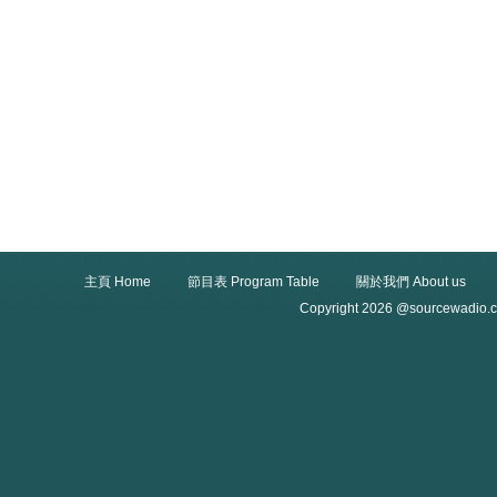
主頁 Home
節目表 Program Table
關於我們 About us
Copyright 2026 @sourcewadio.