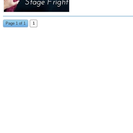
Page 1 of 1
1