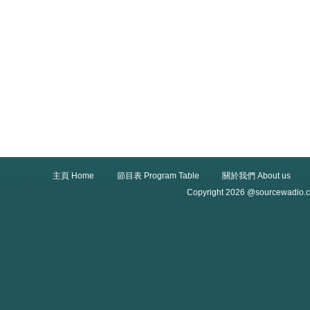
主頁 Home
節目表 Program Table
關於我們 About us
Copyright 2026 @sourcewadio.