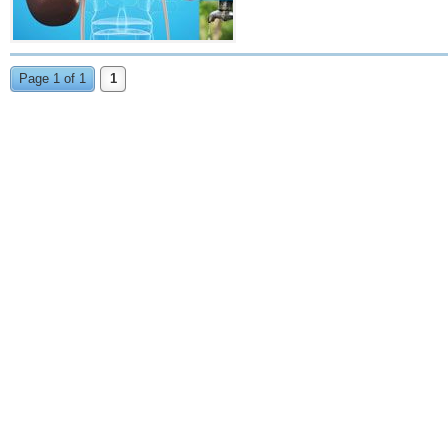
Page 1 of 1
1