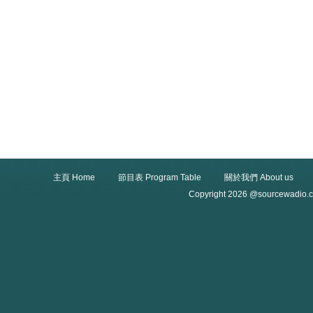
主頁 Home
節目表 Program Table
關於我們 About us
Copyright 2026 @sourcewadio.