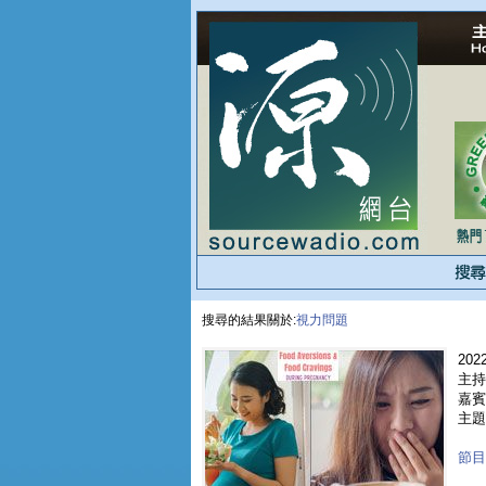
搜尋的結果關於:
視力問題
2022
主持
嘉賓 
主題
節目重