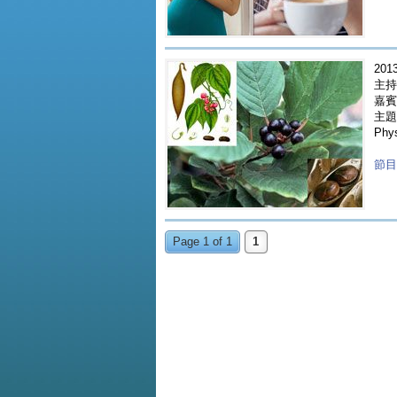
2013
主持
嘉賓 
主題
Phy
節目重
Page 1 of 1
1