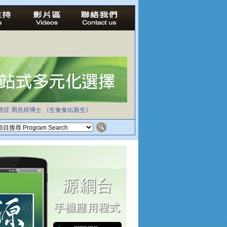
癌症
周兆祥博士
《生食食出新生》