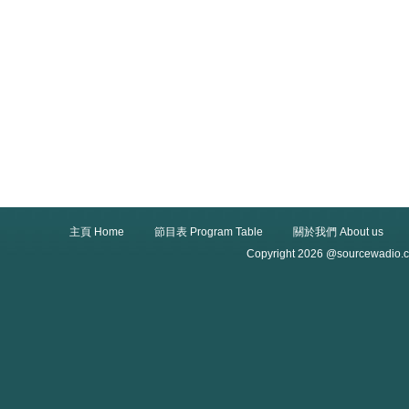
主頁 Home
節目表 Program Table
關於我們 About us
Copyright 2026 @sourcewadio.