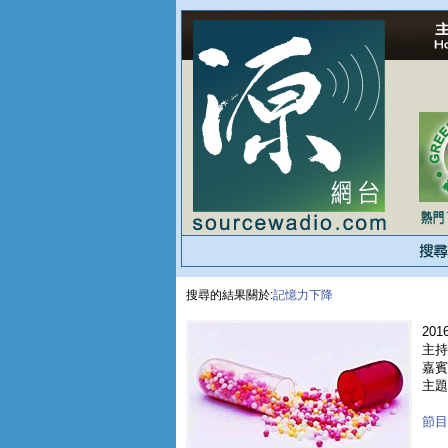
搜尋的結果關於:
記憶力下降
2016
主持
嘉賓 
主題
節目重