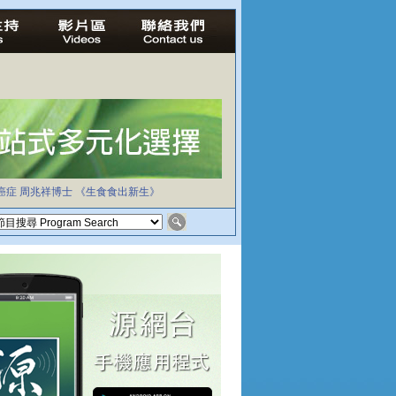
癌症
周兆祥博士
《生食食出新生》