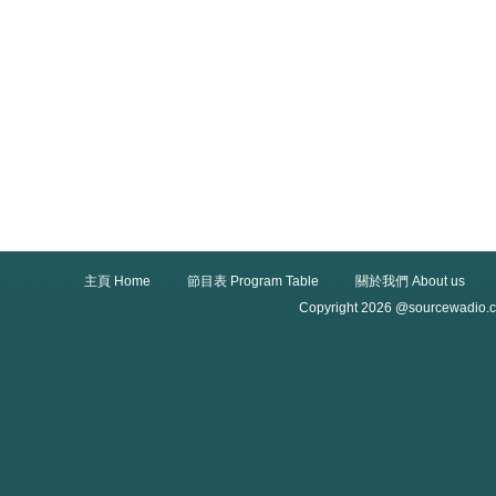
主頁 Home
節目表 Program Table
關於我們 About us
Copyright 2026 @sourcewadio.