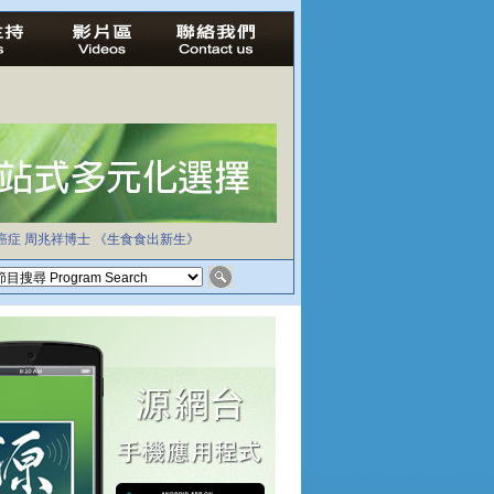
癌症
周兆祥博士
《生食食出新生》