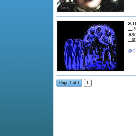
2011
主持人
嘉賓 G
主題 
節目重
Page 1 of 1
1