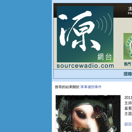
搜尋的結果關於:
軍事擄拐事件
2011
主持人
嘉賓 
主題
節目重