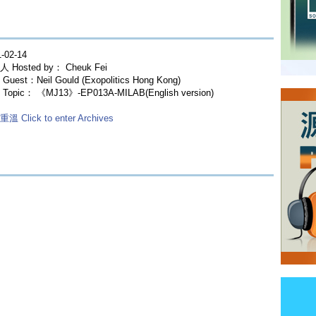
-02-14
 Hosted by： Cheuk Fei
uest：Neil Gould (Exopolitics Hong Kong)
Topic： 《MJ13》-EP013A-MILAB(English version)
溫 Click to enter Archives