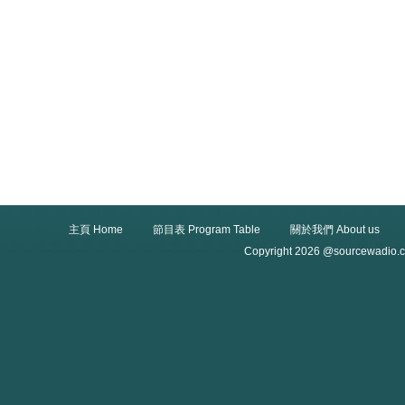
主頁 Home
節目表 Program Table
關於我們 About us
Copyright 2026 @sourcewadio.