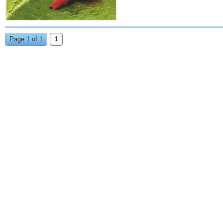
Page 1 of 1
1