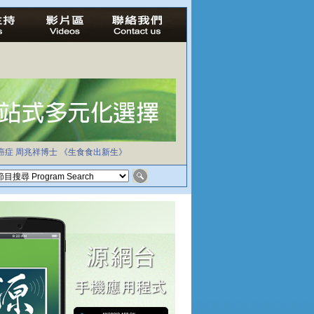
癌症
周兆祥博士
《生食食出新生》