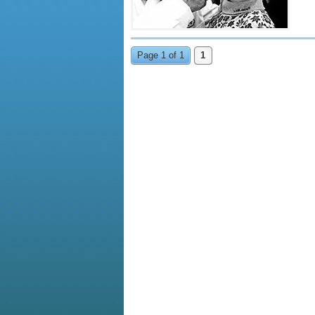
Page 1 of 1
1