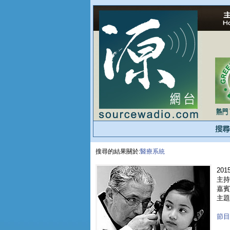
搜尋的結果關於:
醫療系統
2015
主持
嘉賓 
主題
節目重