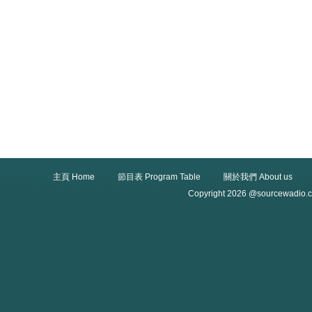
主頁 Home
節目表 Program Table
關於我們 About us
Copyright 2026 @sourcewadio.