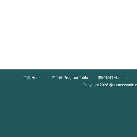
主頁 Home
節目表 Program Table
關於我們 About us
Copyright 2026 @sourcewadio.