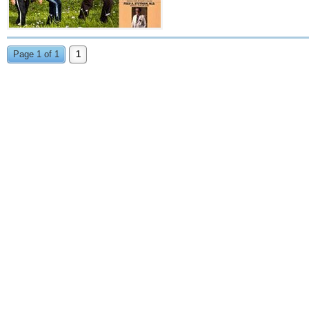
Page 1 of 1
1