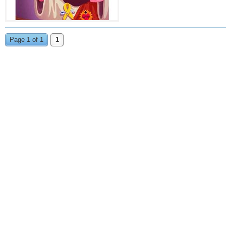
Page 1 of 1
1