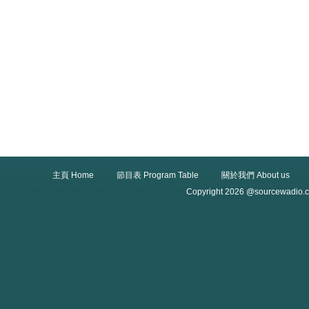
主頁 Home
節目表 Program Table
關於我們 About us
Copyright 2026 @sourcewadio.