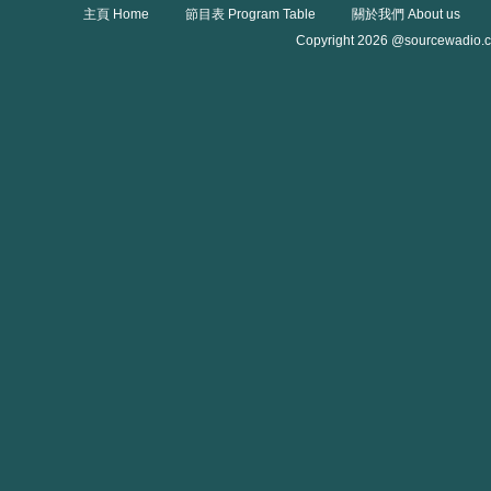
主頁 Home
節目表 Program Table
關於我們 About us
Copyright 2026 @sourcewadio.