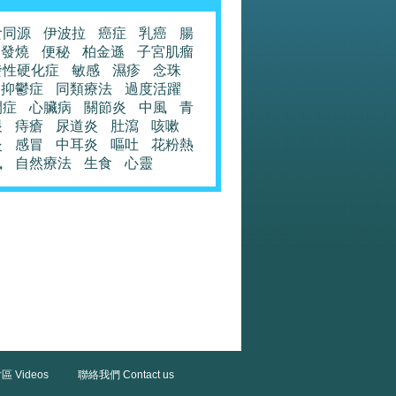
食同源
伊波拉
癌症
乳癌
腸
發燒
便秘
柏金遜
子宮肌瘤
發性硬化症
敏感
濕疹
念珠
抑鬱症
同類療法
過度活躍
閉症
心臟病
關節炎
中風
青
眼
痔瘡
尿道炎
肚瀉
咳嗽
炎
感冒
中耳炎
嘔吐
花粉熱
風
自然療法
生食
心靈
區 Videos
聯絡我們 Contact us