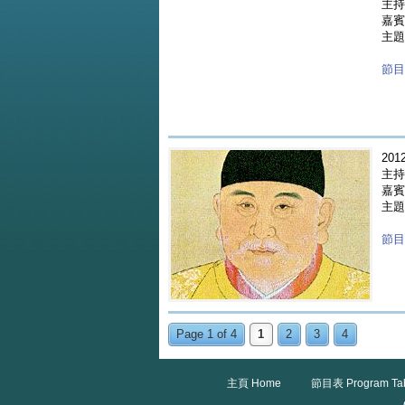
主持
嘉賓
主題
節目重
2012
主持
嘉賓 
主題
節目重
Page 1 of 4
1
2
3
4
主頁 Home
節目表 Program Ta