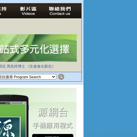
癌症
周兆祥博士
《生食食出新生》