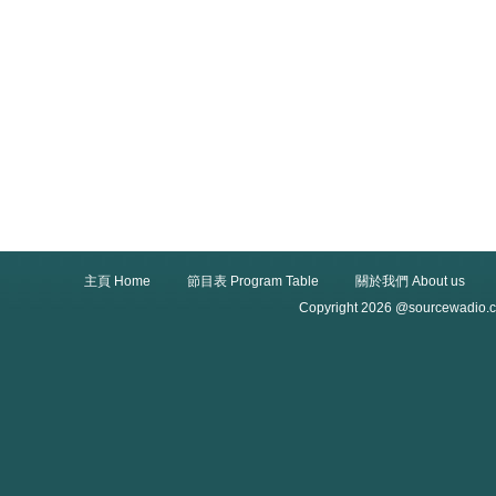
主頁 Home
節目表 Program Table
關於我們 About us
Copyright 2026 @sourcewadio.