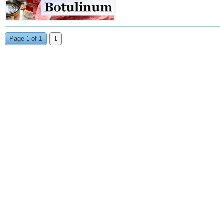
Page 1 of 1
1