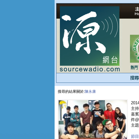
搜尋的結果關於:
陳永康
2014
主持人
嘉賓 
炸@B
主題
節目重