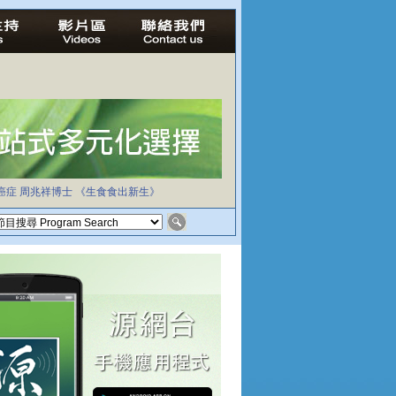
癌症
周兆祥博士
《生食食出新生》