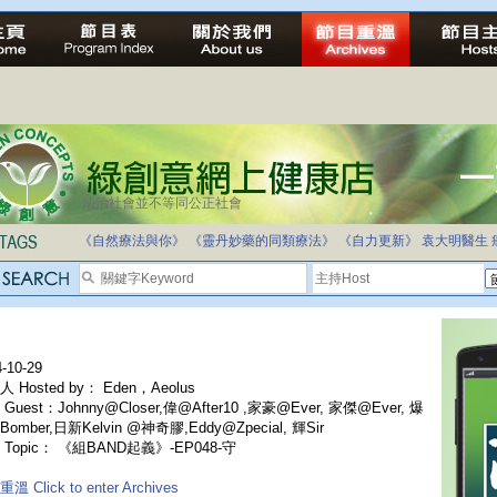
法治社會並不等同公正社會
《自然療法與你》
《靈丹妙藥的同類療法》
《自力更新》
袁大明醫生
-10-29
 Hosted by： Eden，Aeolus
Guest：Johnny@Closer,偉@After10 ,家豪@Ever, 家傑@Ever, 爆
omber,日新Kelvin @神奇膠,Eddy@Zpecial, 輝Sir
 Topic： 《組BAND起義》-EP048-守
溫 Click to enter Archives