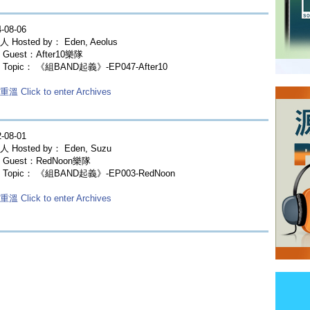
-08-06
 Hosted by： Eden, Aeolus
Guest：After10樂隊
Topic： 《組BAND起義》-EP047-After10
溫 Click to enter Archives
-08-01
 Hosted by： Eden, Suzu
Guest：RedNoon樂隊
Topic： 《組BAND起義》-EP003-RedNoon
溫 Click to enter Archives