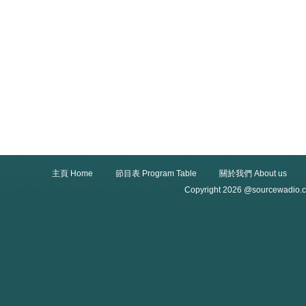
主頁 Home
節目表 Program Table
關於我們 About us
Copyright 2026 @sourcewadio.