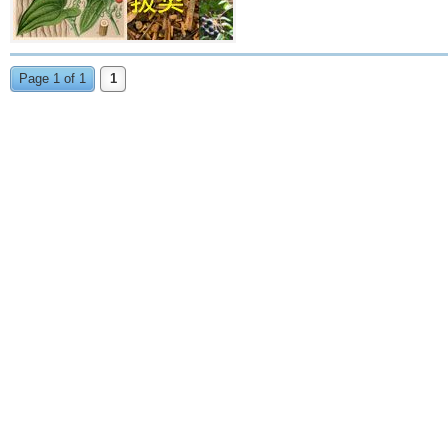
Page 1 of 1
1