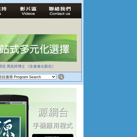
癌症
周兆祥博士
《生食食出新生》