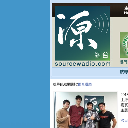
搜尋的結果關於:
雨傘運動
2015
主持
嘉賓
主題 
節目重