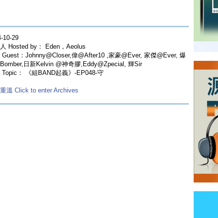
-10-29
 Hosted by： Eden，Aeolus
Guest：Johnny@Closer,偉@After10 ,家豪@Ever, 家傑@Ever, 爆
omber,日新Kelvin @神奇膠,Eddy@Zpecial, 輝Sir
 Topic： 《組BAND起義》-EP048-守
溫 Click to enter Archives