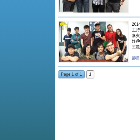
2014
主持人
嘉賓 
炸@B
主題
節目重
Page 1 of 1
1