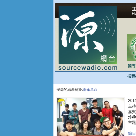
搜尋的結果關於:
雨傘革命
2014
主持人
嘉賓 
炸@B
主題
節目重