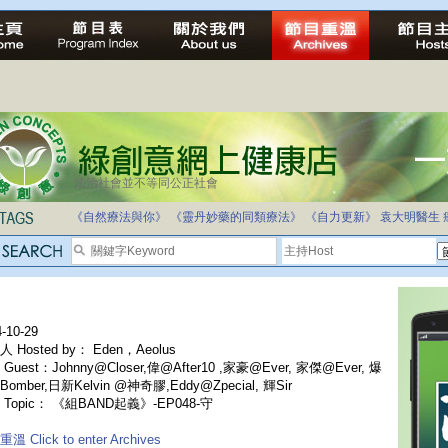
法治社會並不等同公正社會
自家教育合法化-推動多元化教育，全民學卷制
《自然療法與你》
《靈丹妙藥的同類療法》
《自力更新》
袁大明醫生
-10-29
 Hosted by： Eden，Aeolus
Guest：Johnny@Closer,偉@After10 ,家豪@Ever, 家傑@Ever, 爆
omber,日新Kelvin @神奇膠,Eddy@Zpecial, 輝Sir
 Topic： 《組BAND起義》-EP048-守
溫 Click to enter Archives