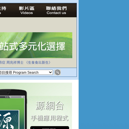
癌症
周兆祥博士
《生食食出新生》