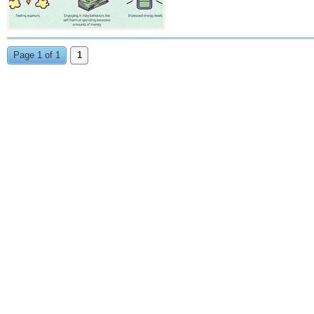
Page 1 of 1
1