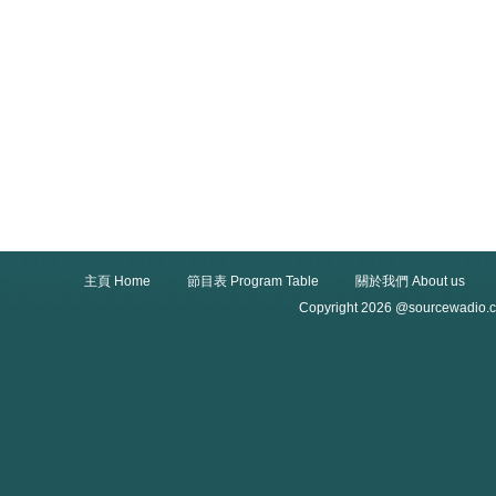
主頁 Home
節目表 Program Table
關於我們 About us
Copyright 2026 @sourcewadio.