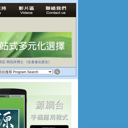
癌症
周兆祥博士
《生食食出新生》