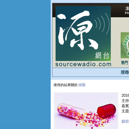
搜尋的結果關於:
頭昏
2016
主持
嘉賓 
主題
節目重