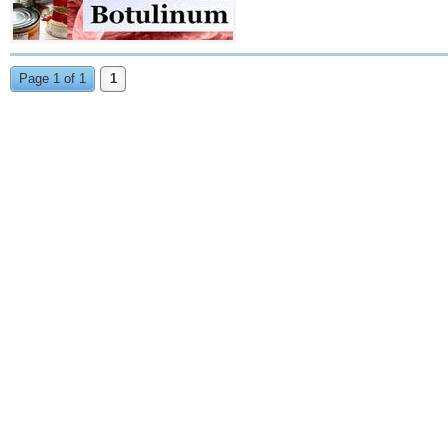
Page 1 of 1
1