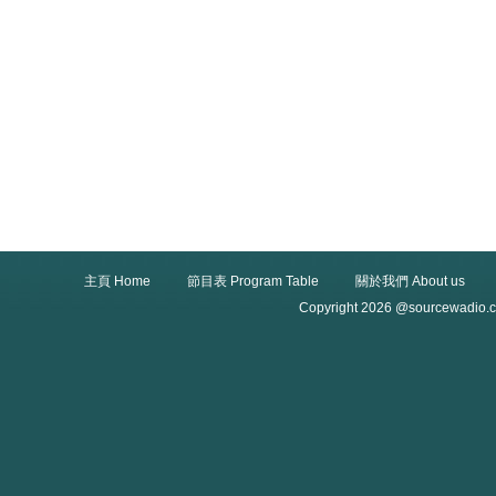
主頁 Home
節目表 Program Table
關於我們 About us
Copyright 2026 @sourcewadio.