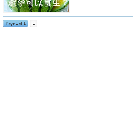
Page 1 of 1
1