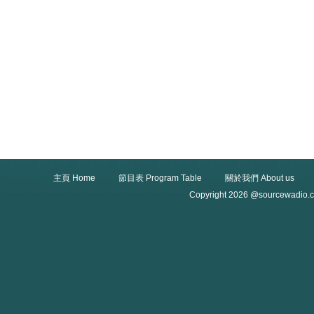
主頁 Home
節目表 Program Table
關於我們 About us
Copyright 2026 @sourcewadio.