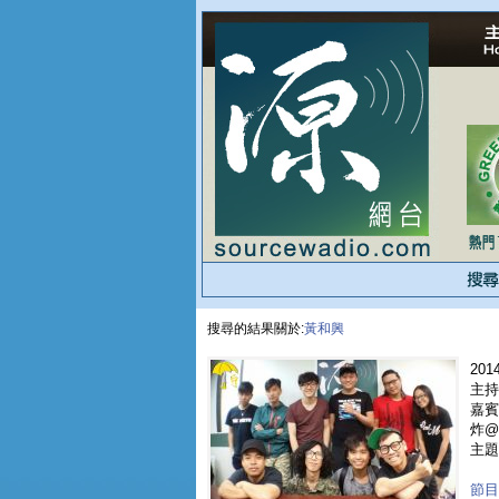
搜尋的結果關於:
黃和興
2014
主持人
嘉賓 
炸@B
主題
節目重