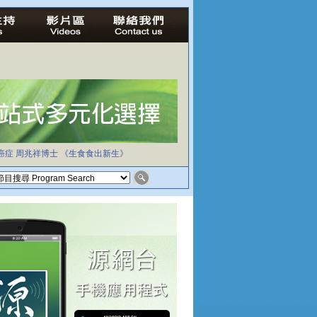
癌症
周兆祥博士
《生食食出新生》