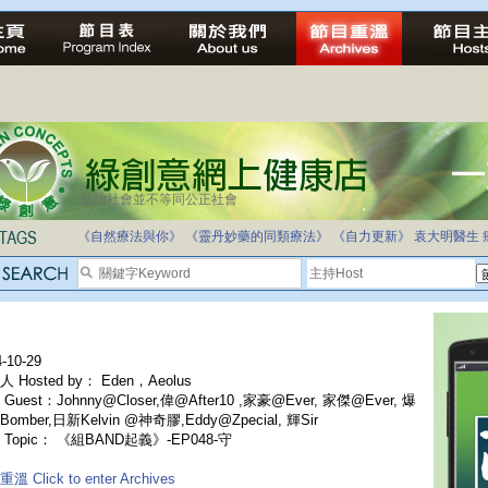
法治社會並不等同公正社會
《自然療法與你》
《靈丹妙藥的同類療法》
《自力更新》
袁大明醫生
-10-29
 Hosted by： Eden，Aeolus
Guest：Johnny@Closer,偉@After10 ,家豪@Ever, 家傑@Ever, 爆
omber,日新Kelvin @神奇膠,Eddy@Zpecial, 輝Sir
 Topic： 《組BAND起義》-EP048-守
溫 Click to enter Archives