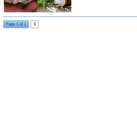
Page 1 of 1
1