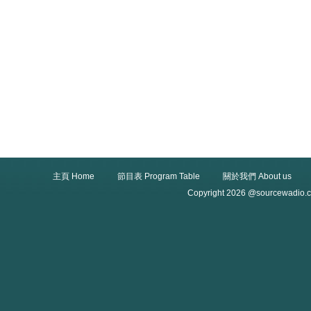
主頁 Home
節目表 Program Table
關於我們 About us
Copyright 2026 @sourcewadio.