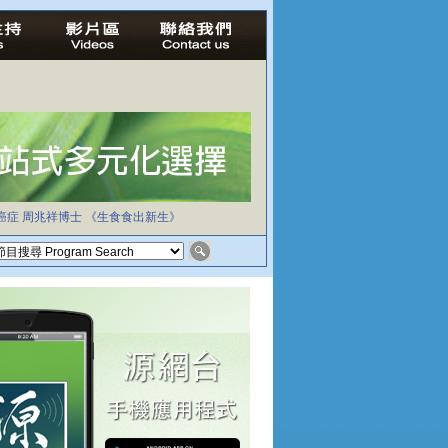
癌症
周兆祥博士
《生食食出新生》