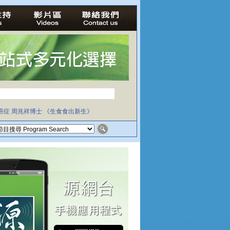
癌症
周兆祥博士
《生食食出新生》