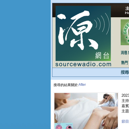
After
搜尋的結果關於:
2023
主持
嘉賓 
主題
節目重