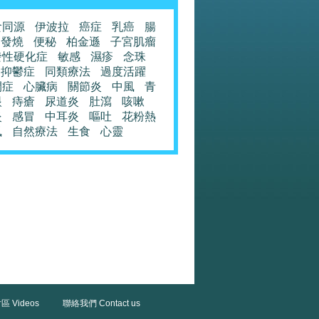
食同源
伊波拉
癌症
乳癌
腸
發燒
便秘
柏金遜
子宮肌瘤
發性硬化症
敏感
濕疹
念珠
抑鬱症
同類療法
過度活躍
閉症
心臟病
關節炎
中風
青
眼
痔瘡
尿道炎
肚瀉
咳嗽
炎
感冒
中耳炎
嘔吐
花粉熱
風
自然療法
生食
心靈
區 Videos
聯絡我們 Contact us