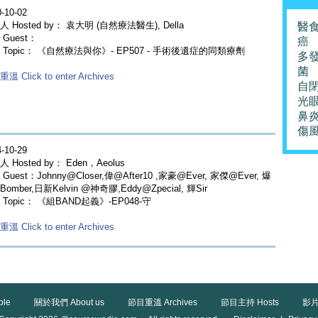
-10-02
 Hosted by： 袁大明 (自然療法醫生), Della
醫
Guest：
癌
 Topic： 《自然療法與你》- EP507 - 手術後遺症的同類療劑
多
菌
溫 Click to enter Archives
自
光
鼻
傷
-10-29
 Hosted by： Eden，Aeolus
Guest：Johnny@Closer,偉@After10 ,家豪@Ever, 家傑@Ever, 爆
omber,日新Kelvin @神奇膠,Eddy@Zpecial, 輝Sir
 Topic： 《組BAND起義》-EP048-守
溫 Click to enter Archives
ble
關於我們 About us
節目重溫 Archives
節目主持 Hosts
影片