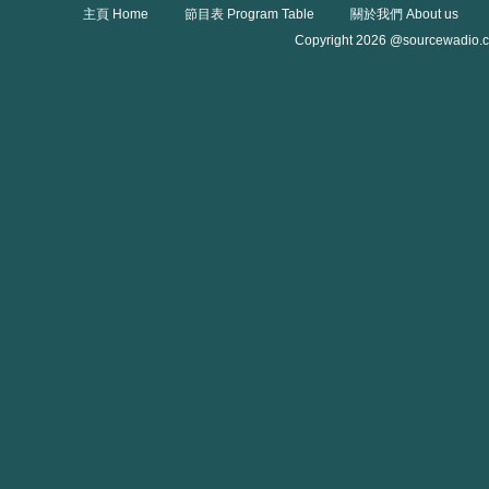
主頁 Home
節目表 Program Table
關於我們 About us
Copyright 2026 @sourcewadio.