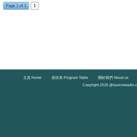
Page 1 of 1
1
主頁 Home
節目表 Program Table
關於我們 About us
Copyright 2026 @sourcewadio.