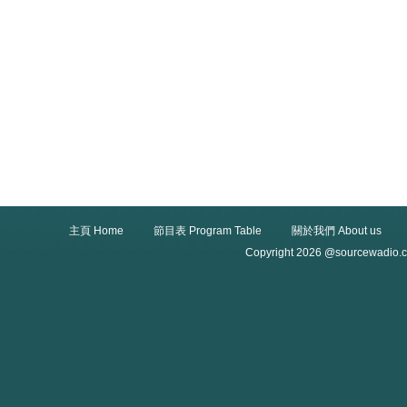
主頁 Home
節目表 Program Table
關於我們 About us
Copyright 2026 @sourcewadio.