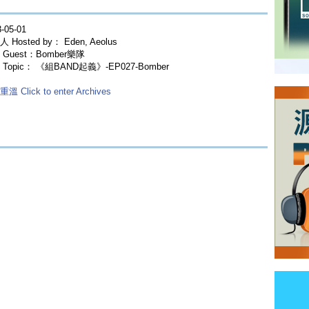
-05-01
 Hosted by： Eden, Aeolus
Guest：Bomber樂隊
Topic： 《組BAND起義》-EP027-Bomber
溫 Click to enter Archives