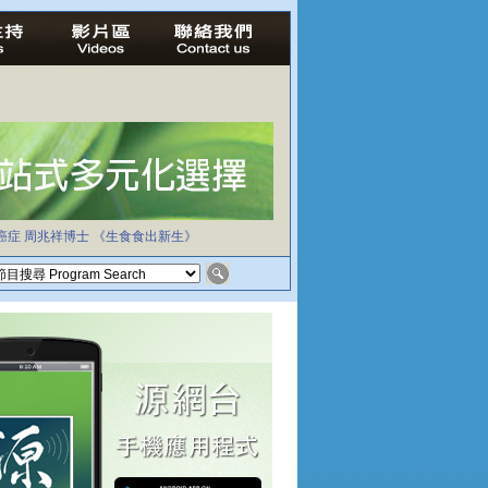
癌症
周兆祥博士
《生食食出新生》