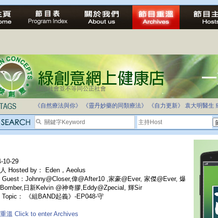
法治社會並不等同公正社會
自家教育合法化-推動多元化教育，全民學卷制
《自然療法與你》
《靈丹妙藥的同類療法》
《自力更新》
袁大明醫生
-10-29
 Hosted by： Eden，Aeolus
Guest：Johnny@Closer,偉@After10 ,家豪@Ever, 家傑@Ever, 爆
omber,日新Kelvin @神奇膠,Eddy@Zpecial, 輝Sir
 Topic： 《組BAND起義》-EP048-守
溫 Click to enter Archives