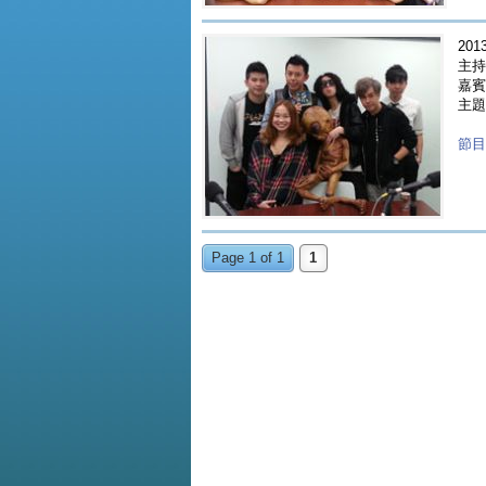
2013
主持人
嘉賓 
主題 
節目重
Page 1 of 1
1