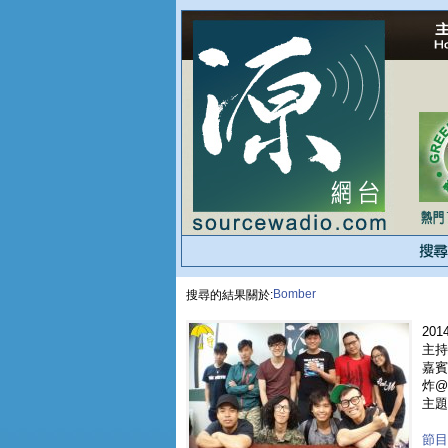
Bomber
搜尋的結果關於:
2014
主持人
嘉賓 
炸@B
主題
節目重