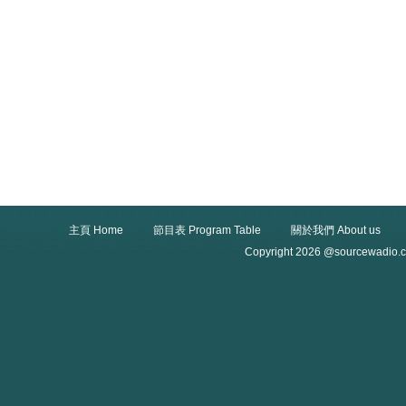
主頁 Home
節目表 Program Table
關於我們 About us
Copyright 2026 @sourcewadio.